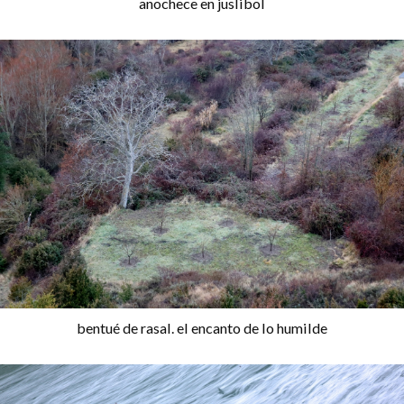
anochece en juslibol
bentué de rasal. el encanto de lo humilde