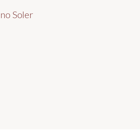
ino Soler
Galerías / Javier Vec...
Lista de soci@s
asafona.es
Login