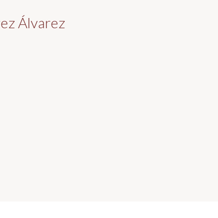
ez Álvarez
Galerías / Benito Pér...
Lista de soci@s
asafona.es
Login