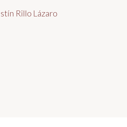
stín Rillo Lázaro
Galerías / Agustín Ri...
Lista de soci@s
asafona.es
Login